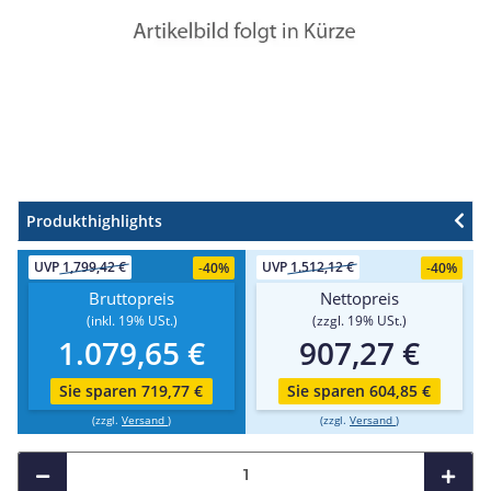
Produkthighlights
UVP
1,799,42 €
UVP
1.512,12 €
-
40%
-
40%
Bruttopreis
Nettopreis
(inkl. 19% USt.)
(zzgl. 19% USt.)
1.079,65 €
907,27 €
Sie sparen 719,77 €
Sie sparen 604,85 €
(zzgl.
Versand
)
(zzgl.
Versand
)