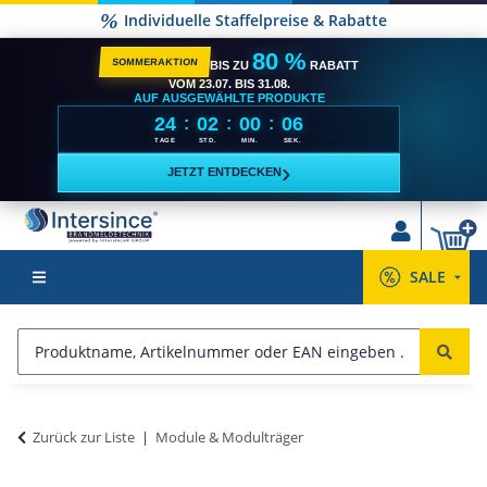
Individuelle Staffelpreise & Rabatte
80 %
SOMMERAKTION
BIS ZU
RABATT
VOM 23.07. BIS 31.08.
AUF AUSGEWÄHLTE PRODUKTE
24
02
00
06
:
:
:
TAGE
STD.
MIN.
SEK.
›
JETZT ENTDECKEN
SALE
Zurück zur Liste
Module & Modulträger