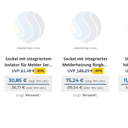
Sockel mit integriertem
Sockel mit integrierter
S
Isolator für Melder Serie
Melderheizung Ringbus
hö
700 und OPAL, weiß
Farbe: weiß
UVP
61,18 €
UVP
149,23 €
-
40%
-
40%
30,85 €
75,24 €
1
(zzgl. 19% USt.)
(zzgl. 19% USt.)
36,71 €
89,54 €
1
(inkl. 19% USt.)
(inkl. 19% USt.)
(zzgl.
Versand
)
(zzgl.
Versand
)