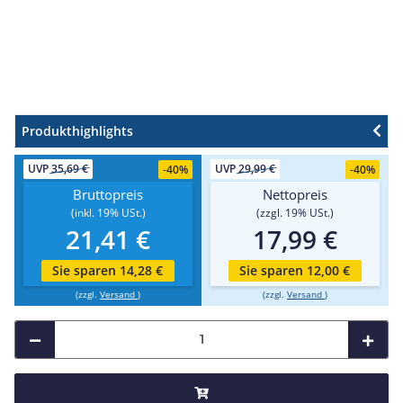
Produkthighlights
UVP
35,69 €
UVP
29,99 €
-
40%
-
40%
Bruttopreis
Nettopreis
(inkl. 19% USt.)
(zzgl. 19% USt.)
21,41 €
17,99 €
Sie sparen 14,28 €
Sie sparen 12,00 €
(zzgl.
Versand
)
(zzgl.
Versand
)