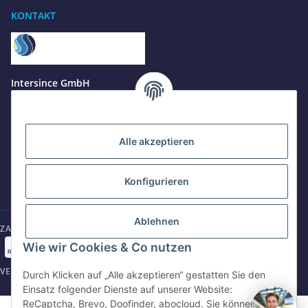
KONTAKT
Benötigen Sie Hilfe?
Wir sind gerne für Sie da
Jetzt anrufen
+49 8679 984969 - 0
Intersince GmbH
werktags Mo–Fr 8:30–17:00 Uhr
powered by Intersince Group
Wendelsteinstr. 31
84508 Burgkirchen a.d.Alz
WhatsApp
+49 162 5669885
Alle akzeptieren
+49 86799 84969 - 0
Mo-Fr: 8:30 - 17:00 Uhr
Konfigurieren
E-Mail schreiben
shop@intersince.de
shop@intersince.de
Ablehnen
ZAHLUNGSARTEN
Webseite besuchen
Wie wir Cookies & Co nutzen
www.intersince-group.de
VERSANDARTEN
Durch Klicken auf „Alle akzeptieren“ gestatten Sie den
Einsatz folgender Dienste auf unserer Website:
ReCaptcha, Brevo, Doofinder, abocloud. Sie können die
©2025 Intersince GmbH | powered by Intersince Group