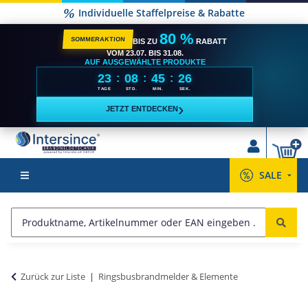
Individuelle Staffelpreise & Rabatte
80 %
SOMMERAKTION
BIS ZU
RABATT
VOM 23.07. BIS 31.08.
AUF AUSGEWÄHLTE PRODUKTE
23
08
45
25
:
:
:
TAGE
STD.
MIN.
SEK.
›
JETZT ENTDECKEN
SALE
Zurück zur Liste
Ringsbusbrandmelder & Elemente