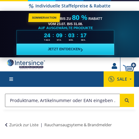
Individuelle Staffelpreise & Rabatte
80 %
SOMMERAKTION
BIS ZU
RABATT
VOM 23.07. BIS 31.08.
AUF AUSGEWÄHLTE PRODUKTE
24
09
03
17
:
:
:
TAGE
STD.
MIN.
SEK.
›
JETZT ENTDECKEN
SALE
Zurück zur Liste
Rauchansaugsyteme & Brandmelder