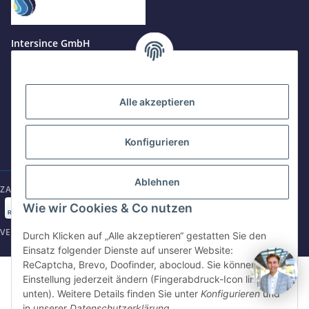
Jetzt anrufen
+49 8679 984969 - 0
Intersince GmbH
werktags Mo–Fr 8:30–17:00 Uhr
powered by Intersince Group
Wendelsteinstr. 31
84508 Burgkirchen a.d.Alz
WhatsApp
+49 162 5669885
Alle akzeptieren
+49 86799 84969 - 0
Mo-Fr: 8:30 - 17:00 Uhr
Konfigurieren
E-Mail schreiben
shop@intersince.de
shop@intersince.de
Ablehnen
ZAHLUNGSARTEN
Webseite besuchen
Wie wir Cookies & Co nutzen
www.intersince-group.de
VERSANDARTEN
Durch Klicken auf „Alle akzeptieren“ gestatten Sie den
Einsatz folgender Dienste auf unserer Website:
ReCaptcha, Brevo, Doofinder, abocloud. Sie können die
©2025 Intersince GmbH | powered by Intersince Group
Einstellung jederzeit ändern (Fingerabdruck-Icon links
* Alle Preise zzgl. MwSt., zzgl.
Versand
unten). Weitere Details finden Sie unter
Konfigurieren
und
** Unverbindliche Verkaufspreisempfehlung des Hersteller
in unserer
Datenschutzerklärung
.