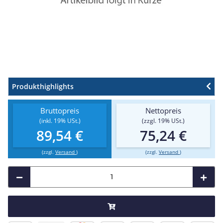
Produkthighlights
Bruttopreis
Nettopreis
(inkl. 19% USt.)
(zzgl. 19% USt.)
89,54 €
75,24 €
(zzgl.
Versand
)
(zzgl.
Versand
)