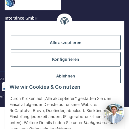
Jetzt anrufen
+49 8679 984969 - 0
Intersince GmbH
werktags Mo–Fr 8:30–17:00 Uhr
powered by Intersince Group
Wendelsteinstr. 31
84508 Burgkirchen a.d.Alz
WhatsApp
+49 162 5669885
Alle akzeptieren
+49 86799 84969 - 0
Mo-Fr: 8:30 - 17:00 Uhr
Konfigurieren
E-Mail schreiben
shop@intersince.de
shop@intersince.de
Ablehnen
ZAHLUNGSARTEN
Webseite besuchen
Wie wir Cookies & Co nutzen
www.intersince-group.de
VERSANDARTEN
Durch Klicken auf „Alle akzeptieren“ gestatten Sie den
Einsatz folgender Dienste auf unserer Website:
ReCaptcha, Brevo, Doofinder, abocloud. Sie können die
©2025 Intersince GmbH | powered by Intersince Group
Einstellung jederzeit ändern (Fingerabdruck-Icon links
* Alle Preise zzgl. MwSt., zzgl.
Versand
unten). Weitere Details finden Sie unter
Konfigurieren
und
** Unverbindliche Verkaufspreisempfehlung des Hersteller
in unserer
Datenschutzerklärung
.