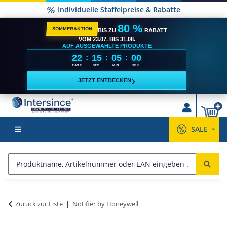
Individuelle Staffelpreise & Rabatte
80 %
SOMMERAKTION
BIS ZU
RABATT
VOM 23.07. BIS 31.08.
AUF AUSGEWÄHLTE PRODUKTE
22
15
04
59
:
:
:
TAGE
STD.
MIN.
SEK.
›
JETZT ENTDECKEN
SALE
Zurück zur Liste
Notifier by Honeywell