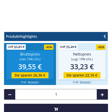
Produkthighlights
UVP
65,91 €
UVP
55,39 €
-
40%
-
40%
Bruttopreis
Nettopreis
(inkl. 19% USt.)
(zzgl. 19% USt.)
39,55 €
33,23 €
Sie sparen 26,36 €
Sie sparen 22,16 €
(zzgl.
Versand
)
(zzgl.
Versand
)