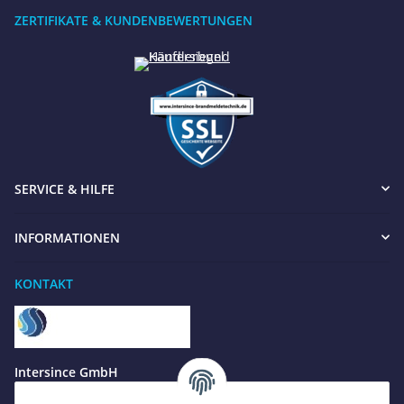
ZERTIFIKATE & KUNDENBEWERTUNGEN
SERVICE & HILFE
INFORMATIONEN
KONTAKT
Benötigen Sie Hilfe?
Wir sind gerne für Sie da
Jetzt anrufen
+49 8679 984969 - 0
Intersince GmbH
werktags Mo–Fr 8:30–17:00 Uhr
powered by Intersince Group