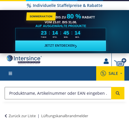
Individuelle Staffelpreise & Rabatte
80 %
SOMMERAKTION
BIS ZU
RABATT
VOM 23.07. BIS 31.08.
AUF AUSGEWÄHLTE PRODUKTE
23
14
45
14
:
:
:
TAGE
STD.
MIN.
SEK.
›
JETZT ENTDECKEN
SALE
Zurück zur Liste
Lüftungskanalbrandmelder