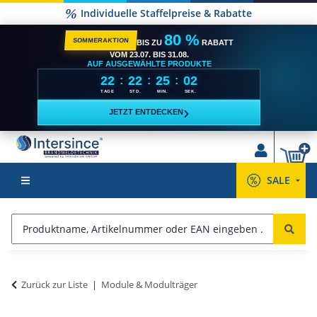
Individuelle Staffelpreise & Rabatte
80 %
SOMMERAKTION
BIS ZU
RABATT
VOM 23.07. BIS 31.08.
AUF AUSGEWÄHLTE PRODUKTE
22
22
25
01
:
:
:
TAGE
STD.
MIN.
SEK.
›
JETZT ENTDECKEN
SALE
Zurück zur Liste
Module & Modulträger