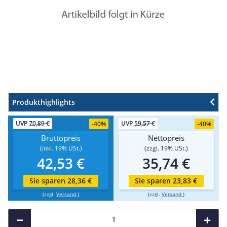
Produkthighlights
UVP
70,89 €
UVP
59,57 €
-
40%
-
40%
Bruttopreis
Nettopreis
(inkl. 19% USt.)
(zzgl. 19% USt.)
42,53 €
35,74 €
Sie sparen 28,36 €
Sie sparen 23,83 €
(zzgl.
Versand
)
(zzgl.
Versand
)