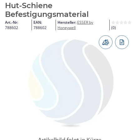
Hut-Schiene
Befestigungsmaterial
Art.-Nr:
EAN:
Hersteller:
ESSER by
788602
788602
Honeywell
(0)