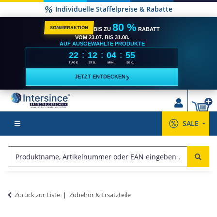
Individuelle Staffelpreise & Rabatte
80 %
SOMMERAKTION
BIS ZU
RABATT
VOM 23.07. BIS 31.08.
AUF AUSGEWÄHLTE PRODUKTE
22
12
04
55
:
:
:
TAGE
STD.
MIN.
SEK.
›
JETZT ENTDECKEN
SALE
Zurück zur Liste
Zubehör & Ersatzteile