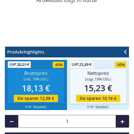
Produkthighlights
UVP
30,21 €
UVP
25,39 €
-
40%
-
40%
Bruttopreis
Nettopreis
(inkl. 19% USt.)
(zzgl. 19% USt.)
18,13 €
15,23 €
Sie sparen 12,08 €
Sie sparen 10,16 €
(zzgl.
Versand
)
(zzgl.
Versand
)