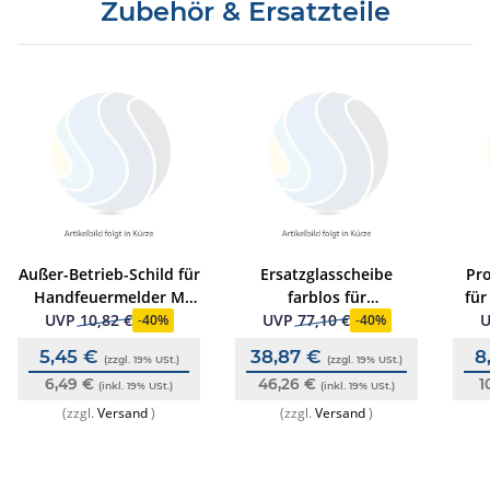
Zubehör & Ersatzteile
Außer-Betrieb-Schild für
Ersatzglasscheibe
Pr
Handfeuermelder M
farblos für
für
M700 DKM KR I und
Handfeuermelder EN54-
UVP
10,82 €
UVP
77,10 €
-
40%
-
40%
NFXI-DKMR, (10 Stk.)
11, (10 Stk.)
5,45 €
38,87 €
8
(zzgl. 19% USt.)
(zzgl. 19% USt.)
6,49 €
46,26 €
1
(inkl. 19% USt.)
(inkl. 19% USt.)
(zzgl.
Versand
)
(zzgl.
Versand
)