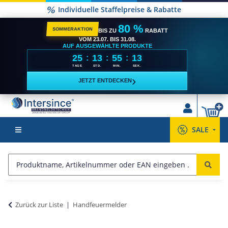
Individuelle Staffelpreise & Rabatte
80 %
SOMMERAKTION
BIS ZU
RABATT
VOM 23.07. BIS 31.08.
AUF AUSGEWÄHLTE PRODUKTE
25
13
55
12
:
:
:
TAGE
STD.
MIN.
SEK.
›
JETZT ENTDECKEN
SALE
Zurück zur Liste
Handfeuermelder