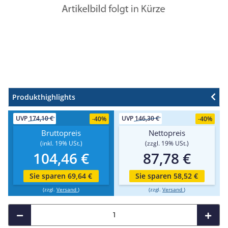
Produkthighlights
UVP
174,10 €
UVP
146,30 €
-
40%
-
40%
Bruttopreis
Nettopreis
(inkl. 19% USt.)
(zzgl. 19% USt.)
104,46 €
87,78 €
Sie sparen 69,64 €
Sie sparen 58,52 €
(zzgl.
Versand
)
(zzgl.
Versand
)