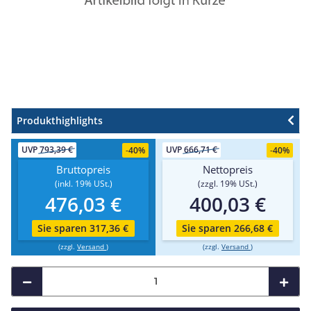
Produkthighlights
UVP
793,39 €
UVP
666,71 €
-
40%
-
40%
Bruttopreis
Nettopreis
(inkl. 19% USt.)
(zzgl. 19% USt.)
476,03 €
400,03 €
Sie sparen 317,36 €
Sie sparen 266,68 €
(zzgl.
Versand
)
(zzgl.
Versand
)