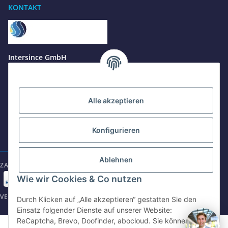
KONTAKT
Benötigen Sie Hilfe?
Wir sind gerne für Sie da
Jetzt anrufen
+49 8679 984969 - 0
Intersince GmbH
werktags Mo–Fr 8:30–17:00 Uhr
powered by Intersince Group
Wendelsteinstr. 31
84508 Burgkirchen a.d.Alz
WhatsApp
+49 162 5669885
Alle akzeptieren
+49 86799 84969 - 0
Mo-Fr: 8:30 - 17:00 Uhr
Konfigurieren
E-Mail schreiben
shop@intersince.de
shop@intersince.de
Ablehnen
ZAHLUNGSARTEN
Webseite besuchen
Wie wir Cookies & Co nutzen
www.intersince-group.de
VERSANDARTEN
Durch Klicken auf „Alle akzeptieren“ gestatten Sie den
Einsatz folgender Dienste auf unserer Website:
ReCaptcha, Brevo, Doofinder, abocloud. Sie können die
©2025 Intersince GmbH | powered by Intersince Group