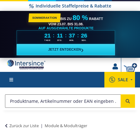
Individuelle Staffelpreise & Rabatte
80 %
SOMMERAKTION
BIS ZU
RABATT
VOM 23.07. BIS 31.08.
AUF AUSGEWÄHLTE PRODUKTE
21
11
37
26
:
:
:
TAGE
STD.
MIN.
SEK.
›
JETZT ENTDECKEN
SALE
Zurück zur Liste
Module & Modulträger