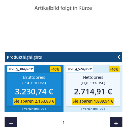
Produkthighlights
UVP
5,384,57 €
UVP
4.524,85 €
-
40%
-
40%
Bruttopreis
Nettopreis
(inkl. 19% USt.)
(zzgl. 19% USt.)
3.230,74 €
2.714,91 €
Sie sparen 2.153,83 €
Sie sparen 1.809,94 €
(
Versandfrei DE
)
(
Versandfrei DE
)