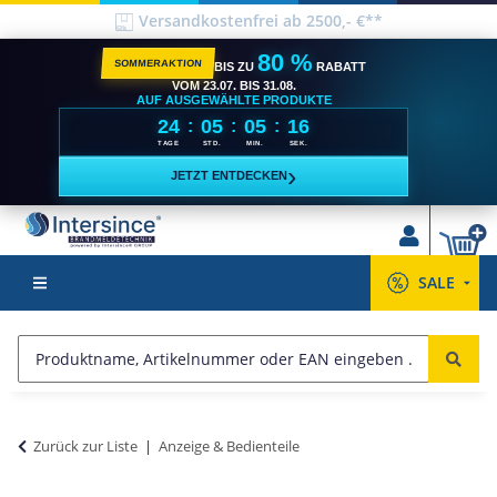
Versandkostenfrei ab 2500,- €**
80 %
SOMMERAKTION
BIS ZU
RABATT
VOM 23.07. BIS 31.08.
AUF AUSGEWÄHLTE PRODUKTE
24
05
05
15
:
:
:
TAGE
STD.
MIN.
SEK.
›
JETZT ENTDECKEN
SALE
Zurück zur Liste
Anzeige & Bedienteile