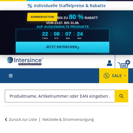
Individuelle Staffelpreise & Rabatte
80 %
SOMMERAKTION
BIS ZU
RABATT
VOM 23.07. BIS 31.08.
AUF AUSGEWÄHLTE PRODUKTE
22
08
07
23
:
:
:
TAGE
STD.
MIN.
SEK.
›
JETZT ENTDECKEN
SALE
Zurück zur Liste
Netzteile & Stromversorgung