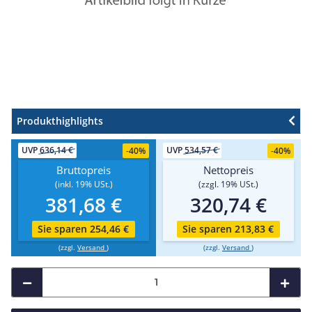
Produkthighlights
UVP
636,14 €
UVP
534,57 €
-
40%
-
40%
Bruttopreis
Nettopreis
(inkl. 19% USt.)
(zzgl. 19% USt.)
381,68 €
320,74 €
Sie sparen 254,46 €
Sie sparen 213,83 €
(zzgl.
Versand
)
(zzgl.
Versand
)