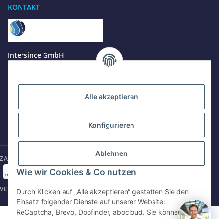
KONTAKT
Benötigen Sie Hilfe?
Wir sind gerne für Sie da
Jetzt anrufen
+49 8679 984969 - 0
Intersince GmbH
werktags Mo–Fr 8:30–17:00 Uhr
powered by Intersince Group
Wendelsteinstr. 31
84508 Burgkirchen a.d.Alz
WhatsApp
+49 162 5669885
Alle akzeptieren
+49 86799 84969 - 0
Mo-Fr: 8:30 - 17:00 Uhr
Konfigurieren
E-Mail schreiben
shop@intersince.de
shop@intersince.de
Ablehnen
ZAHLUNGSARTEN
Webseite besuchen
Wie wir Cookies & Co nutzen
www.intersince-group.de
VERSANDARTEN
Durch Klicken auf „Alle akzeptieren“ gestatten Sie den
Einsatz folgender Dienste auf unserer Website:
ReCaptcha, Brevo, Doofinder, abocloud. Sie können die
©2025 Intersince GmbH | powered by Intersince Group