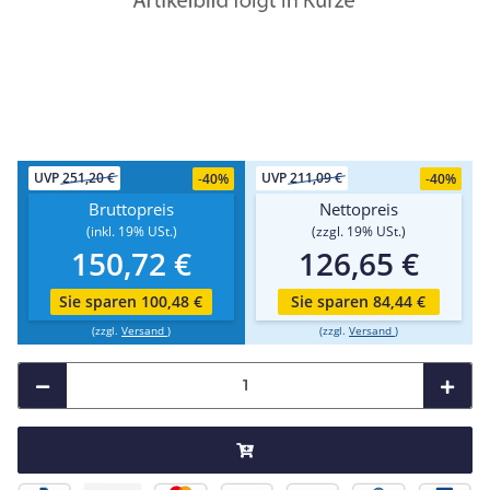
UVP
251,20 €
UVP
211,09 €
-
40%
-
40%
Bruttopreis
Nettopreis
(inkl. 19% USt.)
(zzgl. 19% USt.)
150,72 €
126,65 €
Sie sparen 100,48 €
Sie sparen 84,44 €
(zzgl.
Versand
)
(zzgl.
Versand
)