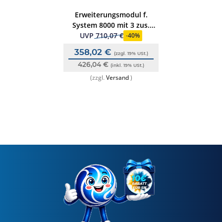
Erweiterungsmodul f.
System 8000 mit 3 zus.
Mikromodul-Steckpl.
UVP
710,07 €
-
40%
358,02 €
(zzgl. 19% USt.)
426,04 €
(inkl. 19% USt.)
(zzgl.
Versand
)