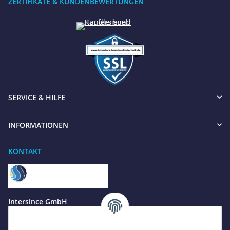
ZERTIFIKATE & KUNDENBEWERTUNGEN
SERVICE & HILFE
INFORMATIONEN
Benötigen Sie Hilfe?
KONTAKT
Wir sind gerne für Sie da
Jetzt anrufen
+49 8679 984969 - 0
Intersince GmbH
werktags Mo–Fr 8:30–17:00 Uhr
powered by Intersince Group
Wendelsteinstr. 31