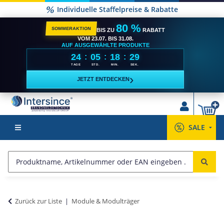
Individuelle Staffelpreise & Rabatte
80 %
SOMMERAKTION
BIS ZU
RABATT
VOM 23.07. BIS 31.08.
AUF AUSGEWÄHLTE PRODUKTE
24
05
18
29
:
:
:
TAGE
STD.
MIN.
SEK.
›
JETZT ENTDECKEN
SALE
Zurück zur Liste
Module & Modulträger