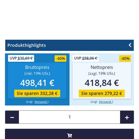
Produkthighlights
UVP
830,69 €
UVP
698,06 €
-
40%
-
40%
Bruttopreis
Nettopreis
(inkl. 19% USt.)
(zzgl. 19% USt.)
498,41 €
418,84 €
Sie sparen 332,28 €
Sie sparen 279,22 €
(zzgl.
Versand
)
(zzgl.
Versand
)