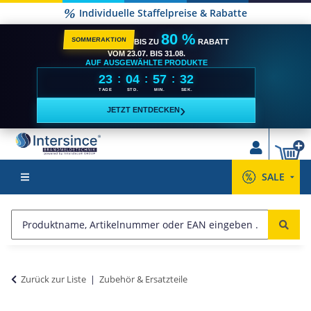
Individuelle Staffelpreise & Rabatte
80 %
SOMMERAKTION
BIS ZU
RABATT
VOM 23.07. BIS 31.08.
AUF AUSGEWÄHLTE PRODUKTE
23
04
57
32
:
:
:
TAGE
STD.
MIN.
SEK.
›
JETZT ENTDECKEN
SALE
Zurück zur Liste
Zubehör & Ersatzteile