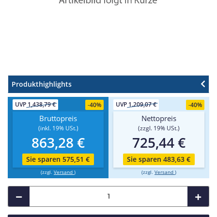
Produkthighlights
UVP
1,438,79 €
UVP
1.209,07 €
-
40%
-
40%
Bruttopreis
Nettopreis
(inkl. 19% USt.)
(zzgl. 19% USt.)
863,28 €
725,44 €
Sie sparen 575,51 €
Sie sparen 483,63 €
(zzgl.
Versand
)
(zzgl.
Versand
)