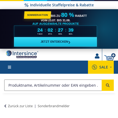
Individuelle Staffelpreise & Rabatte
80 %
SOMMERAKTION
BIS ZU
RABATT
VOM 23.07. BIS 31.08.
AUF AUSGEWÄHLTE PRODUKTE
24
02
27
38
:
:
:
TAGE
STD.
MIN.
SEK.
›
JETZT ENTDECKEN
SALE
Zurück zur Liste
Sonderbrandmelder