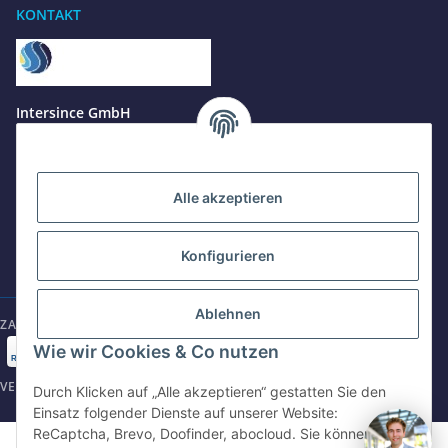
KONTAKT
Benötigen Sie Hilfe?
Wir sind gerne für Sie da
Jetzt anrufen
+49 8679 984969 - 0
Intersince GmbH
werktags Mo–Fr 8:30–17:00 Uhr
powered by Intersince Group
Wendelsteinstr. 31
84508 Burgkirchen a.d.Alz
WhatsApp
+49 162 5669885
Alle akzeptieren
+49 86799 84969 - 0
Mo-Fr: 8:30 - 17:00 Uhr
Konfigurieren
E-Mail schreiben
shop@intersince.de
shop@intersince.de
Ablehnen
ZAHLUNGSARTEN
Webseite besuchen
Wie wir Cookies & Co nutzen
www.intersince-group.de
VERSANDARTEN
Durch Klicken auf „Alle akzeptieren“ gestatten Sie den
Einsatz folgender Dienste auf unserer Website:
ReCaptcha, Brevo, Doofinder, abocloud. Sie können die
©2025 Intersince GmbH | powered by Intersince Group