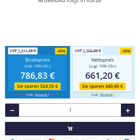
UVP
1,311,38 €
UVP
1.102,00 €
-
40%
-
40%
Bruttopreis
Nettopreis
(inkl. 19% USt.)
(zzgl. 19% USt.)
786,83 €
661,20 €
Sie sparen 524,55 €
Sie sparen 440,80 €
(zzgl.
Versand
)
(zzgl.
Versand
)