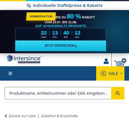
Individuelle Staffelpreise & Rabatte
80 %
SOMMERAKTION
BIS ZU
RABATT
VOM 23.07. BIS 31.08.
AUF AUSGEWÄHLTE PRODUKTE
22
13
40
12
:
:
:
TAGE
STD.
MIN.
SEK.
›
JETZT ENTDECKEN
SALE
Zurück zur Liste
Zubehör & Ersatzteile