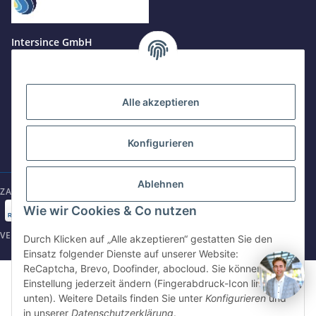
Jetzt anrufen
+49 8679 984969 - 0
Intersince GmbH
werktags Mo–Fr 8:30–17:00 Uhr
powered by Intersince Group
Wendelsteinstr. 31
84508 Burgkirchen a.d.Alz
WhatsApp
+49 162 5669885
Alle akzeptieren
+49 86799 84969 - 0
Mo-Fr: 8:30 - 17:00 Uhr
Konfigurieren
E-Mail schreiben
shop@intersince.de
shop@intersince.de
Ablehnen
ZAHLUNGSARTEN
Webseite besuchen
Wie wir Cookies & Co nutzen
www.intersince-group.de
VERSANDARTEN
Durch Klicken auf „Alle akzeptieren“ gestatten Sie den
Einsatz folgender Dienste auf unserer Website:
ReCaptcha, Brevo, Doofinder, abocloud. Sie können die
©2025 Intersince GmbH | powered by Intersince Group
Einstellung jederzeit ändern (Fingerabdruck-Icon links
* Alle Preise zzgl. MwSt., zzgl.
Versand
unten). Weitere Details finden Sie unter
Konfigurieren
und
** Unverbindliche Verkaufspreisempfehlung des Hersteller
in unserer
Datenschutzerklärung
.