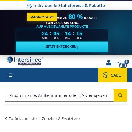
Individuelle Staffelpreise & Rabatte
80 %
SOMMERAKTION
BIS ZU
RABATT
VOM 23.07. BIS 31.08.
AUF AUSGEWÄHLTE PRODUKTE
24
05
14
14
:
:
:
TAGE
STD.
MIN.
SEK.
›
JETZT ENTDECKEN
SALE
Zurück zur Liste
Zubehör & Ersatzteile