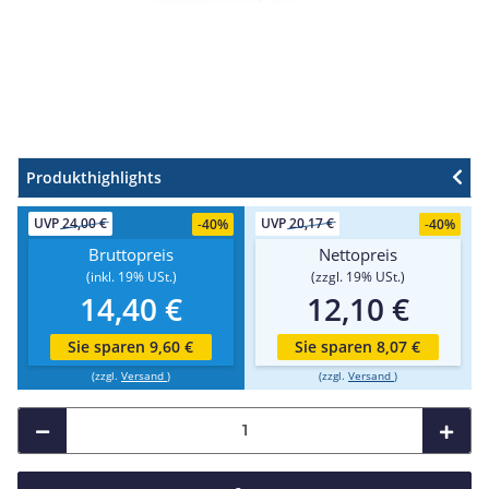
Produkthighlights
UVP
24,00 €
UVP
20,17 €
-
40%
-
40%
Bruttopreis
Nettopreis
(inkl. 19% USt.)
(zzgl. 19% USt.)
14,40 €
12,10 €
Sie sparen 9,60 €
Sie sparen 8,07 €
(zzgl.
Versand
)
(zzgl.
Versand
)