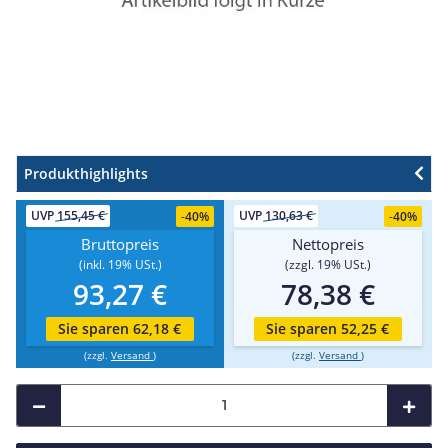
Produkthighlights
UVP
155,45 €
UVP
130,63 €
-
40%
-
40%
Bruttopreis
Nettopreis
(inkl. 19% USt.)
(zzgl. 19% USt.)
93,27 €
78,38 €
Sie sparen 62,18 €
Sie sparen 52,25 €
(zzgl.
Versand
)
(zzgl.
Versand
)