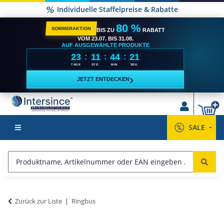
Individuelle Staffelpreise & Rabatte
80 %
SOMMERAKTION
BIS ZU
RABATT
VOM 23.07. BIS 31.08.
AUF AUSGEWÄHLTE PRODUKTE
23
11
44
21
:
:
:
TAGE
STD.
MIN.
SEK.
›
JETZT ENTDECKEN
SALE
Zurück zur Liste
Ringbus