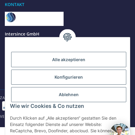
KONTAKT
Benötigen Sie Hilfe?
Wir sind gerne für Sie da
Jetzt anrufen
+49 8679 984969 - 0
Intersince GmbH
werktags Mo–Fr 8:30–17:00 Uhr
powered by Intersince Group
Wendelsteinstr. 31
84508 Burgkirchen a.d.Alz
WhatsApp
+49 162 5669885
Alle akzeptieren
+49 86799 84969 - 0
Mo-Fr: 8:30 - 17:00 Uhr
Konfigurieren
E-Mail schreiben
shop@intersince.de
shop@intersince.de
Ablehnen
ZAHLUNGSARTEN
Webseite besuchen
Wie wir Cookies & Co nutzen
www.intersince-group.de
VERSANDARTEN
Durch Klicken auf „Alle akzeptieren“ gestatten Sie den
Einsatz folgender Dienste auf unserer Website:
ReCaptcha, Brevo, Doofinder, abocloud. Sie können die
©2025 Intersince GmbH | powered by Intersince Group