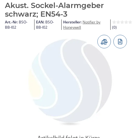
Akust. Sockel-Alarmgeber
schwarz; EN54-3
Art.-Nr:
BSO-
EAN:
BSO-
Hersteller:
Notifier by
BB-I02
BB-I02
Honeywell
(0)