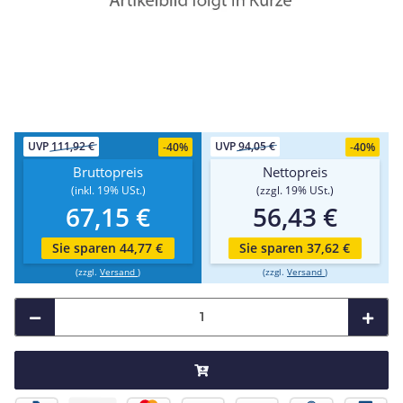
UVP
111,92 €
UVP
94,05 €
-
40%
-
40%
Bruttopreis
Nettopreis
(inkl. 19% USt.)
(zzgl. 19% USt.)
67,15 €
56,43 €
Sie sparen 44,77 €
Sie sparen 37,62 €
(zzgl.
Versand
)
(zzgl.
Versand
)