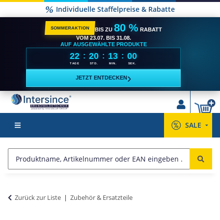
Individuelle Staffelpreise & Rabatte
80 %
SOMMERAKTION
BIS ZU
RABATT
VOM 23.07. BIS 31.08.
AUF AUSGEWÄHLTE PRODUKTE
22
20
13
00
:
:
:
TAGE
STD.
MIN.
SEK.
›
JETZT ENTDECKEN
SALE
Zurück zur Liste
Zubehör & Ersatzteile