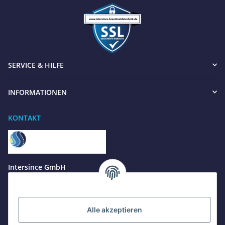
SERVICE & HILFE
INFORMATIONEN
KONTAKT
Benötigen Sie Hilfe?
Wir sind gerne für Sie da
Jetzt anrufen
+49 8679 984969 - 0
Intersince GmbH
werktags Mo–Fr 8:30–17:00 Uhr
powered by Intersince Group
Wendelsteinstr. 31
84508 Burgkirchen a.d.Alz
WhatsApp
+49 162 5669885
Alle akzeptieren
+49 86799 84969 - 0