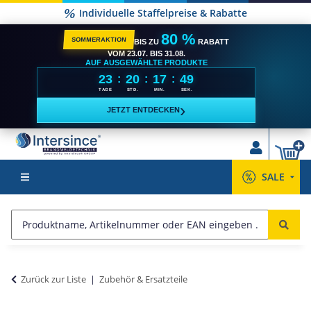
Individuelle Staffelpreise & Rabatte
80 %
SOMMERAKTION
BIS ZU
RABATT
VOM 23.07. BIS 31.08.
AUF AUSGEWÄHLTE PRODUKTE
23
20
17
49
:
:
:
TAGE
STD.
MIN.
SEK.
›
JETZT ENTDECKEN
SALE
Zurück zur Liste
Zubehör & Ersatzteile