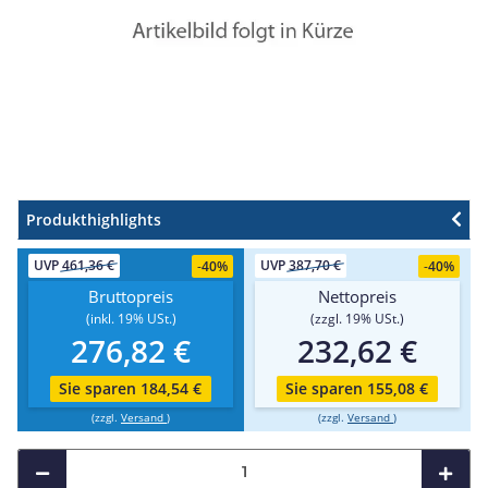
Produkthighlights
UVP
461,36 €
UVP
387,70 €
-
40%
-
40%
Bruttopreis
Nettopreis
(inkl. 19% USt.)
(zzgl. 19% USt.)
276,82 €
232,62 €
Sie sparen 184,54 €
Sie sparen 155,08 €
(zzgl.
Versand
)
(zzgl.
Versand
)