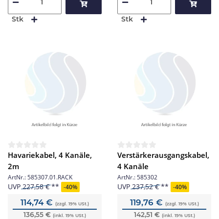
Stk
Stk
Havariekabel, 4 Kanäle,
Verstärkerausgangskabel,
2m
4 Kanäle
ArtNr.:
585307.01.RACK
ArtNr.:
585302
UVP
227,58 €
UVP
237,52 €
-
40%
-
40%
114,74 €
119,76 €
(zzgl. 19% USt.)
(zzgl. 19% USt.)
136,55 €
142,51 €
(inkl. 19% USt.)
(inkl. 19% USt.)