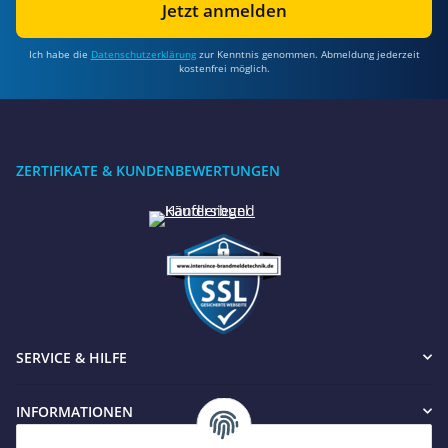
Jetzt anmelden
Ich habe die
Datenschutzerklärung
zur Kenntnis genommen. Abmeldung jederzeit
kostenfrei möglich.
ZERTIFIKATE & KUNDENBEWERTUNGEN
Benötigen Sie Hilfe?
Wir sind gerne für Sie da
SERVICE & HILFE
Jetzt anrufen
+49 8679 984969 - 0
INFORMATIONEN
werktags Mo–Fr 8:30–17:00 Uhr