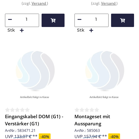
(zzgl.
Versand
)
(zzgl.
Versand
)
Stk
Stk
Eingangskabel DOM (G1) -
Montageset mit
Verstärker (G1)
Aussparung
ArtNr.:
583471.21
ArtNr.:
585063
UVP
133,07 €
UVP
157,94 €
-
40%
-
40%