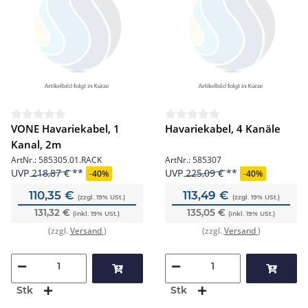
VONE Havariekabel, 1
Havariekabel, 4 Kanäle
Kanal, 2m
ArtNr.:
585305.01.RACK
ArtNr.:
585307
UVP
218,87 €
UVP
225,09 €
-
40%
-
40%
110,35 €
113,49 €
(zzgl. 19% USt.)
(zzgl. 19% USt.)
131,32 €
135,05 €
(inkl. 19% USt.)
(inkl. 19% USt.)
(zzgl.
Versand
)
(zzgl.
Versand
)
Stk
Stk