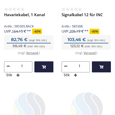
Havariekabel, 1 Kanal
Signalkabel 12 für INC
ArtNr.:
585305.RACK
ArtNr.:
585308
UVP
164,15 €
UVP
205,19 €
-
40%
-
40%
82,76 €
103,46 €
(zzgl. 19% USt.)
(zzgl. 19% USt.)
98,49 €
123,12 €
(inkl. 19% USt.)
(inkl. 19% USt.)
(zzgl.
Versand
)
(zzgl.
Versand
)
Stk
Stk