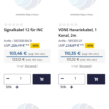
Signalkabel 12 für INC
VONE Havariekabel, 1
Kanal, 2m
ArtNr.:
585308.RACK
ArtNr.:
585305.01
UVP
205,19 €
UVP
218,87 €
-
40%
-
40%
103,46 €
110,35 €
(zzgl. 19% USt.)
(zzgl. 19% USt.)
123,12 €
131,32 €
(inkl. 19% USt.)
(inkl. 19% USt.)
(zzgl.
Versand
)
(zzgl.
Versand
)
Stk
Stk