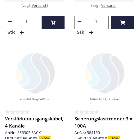
(zzgl.
Versand
)
(zzgl.
Versand
)
Stk
Stk
Verstärkerausgangskabel,
Sicherungslasttrenner 3 x
4 Kanäle
100A
ArtNr.:
585302.RACK
ArtNr.:
584150
UVP
237,52 €
UVP
247,47 €
-
40%
-
40%