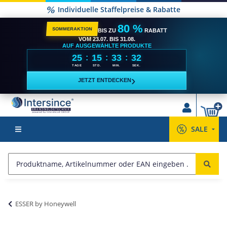
Versandkostenfrei ab 2500,- €**
80 %
SOMMERAKTION
BIS ZU
RABATT
VOM 23.07. BIS 31.08.
AUF AUSGEWÄHLTE PRODUKTE
25
15
33
31
:
:
:
TAGE
STD.
MIN.
SEK.
›
JETZT ENTDECKEN
SALE
ESSER by Honeywell