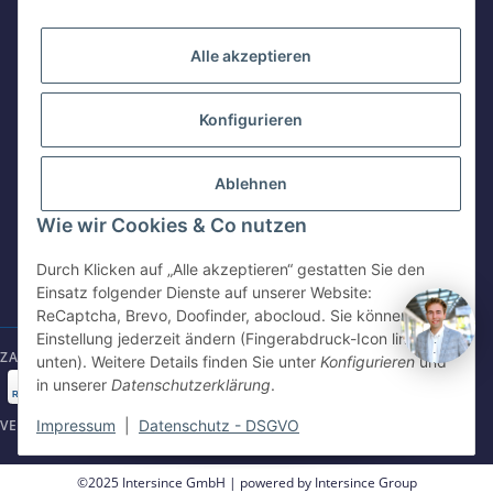
KONTAKT
WhatsApp
+49 162 5669885
Alle akzeptieren
Konfigurieren
Intersince GmbH
E-Mail schreiben
shop@intersince.de
powered by Intersince Group
Wendelsteinstr. 31
Ablehnen
84508 Burgkirchen a.d.Alz
Webseite besuchen
Wie wir Cookies & Co nutzen
+49 86799 84969 - 0
www.intersince-group.de
Mo-Fr: 8:30 - 17:00 Uhr
Durch Klicken auf „Alle akzeptieren“ gestatten Sie den
Einsatz folgender Dienste auf unserer Website:
shop@intersince.de
ReCaptcha, Brevo, Doofinder, abocloud. Sie können die
Einstellung jederzeit ändern (Fingerabdruck-Icon links
ZAHLUNGSARTEN
unten). Weitere Details finden Sie unter
Konfigurieren
und
in unserer
Datenschutzerklärung
.
VERSANDARTEN
Impressum
|
Datenschutz - DSGVO
©2025 Intersince GmbH | powered by Intersince Group