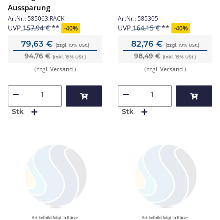
Aussparung
ArtNr.:
585063.RACK
ArtNr.:
585305
UVP
157,94 €
UVP
164,15 €
-
40%
-
40%
79,63 €
82,76 €
(zzgl. 19% USt.)
(zzgl. 19% USt.)
94,76 €
98,49 €
(inkl. 19% USt.)
(inkl. 19% USt.)
(zzgl.
Versand
)
(zzgl.
Versand
)
Stk
Stk