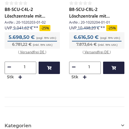
B8-SCU-C4L-2
B8-SCU-C8L-2
Löschzentrale mit
Löschzentrale mit
Bedienfeld/4LB
Bedienfeld/8LB
ArtNr.:
20-1020203-01-02
ArtNr.:
20-1020204-01-01
UVP
9.041,62 €
UVP
10.498,20 €
-
25%
-
25%
5.698,50 €
6.616,50 €
(zzgl. 19% USt.)
(zzgl. 19% USt.)
6.781,22 €
7.873,64 €
(inkl. 19% USt.)
(inkl. 19% USt.)
(
Versandfrei DE
)
(
Versandfrei DE
)
Stk
Stk
Kategorien