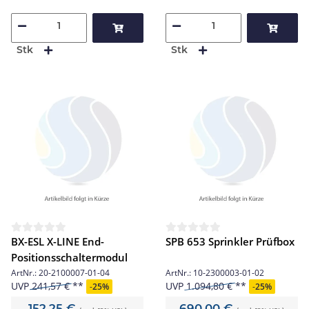
Stk
Stk
BX-ESL X-LINE End-
SPB 653 Sprinkler Prüfbox
Positionsschaltermodul
ArtNr.:
20-2100007-01-04
ArtNr.:
10-2300003-01-02
UVP
241,57 €
UVP
1.094,80 €
-
25%
-
25%
152,25 €
690,00 €