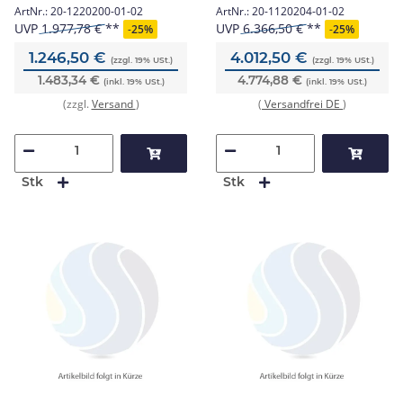
Bedienfeld DE/1 LB
ArtNr.:
20-1220200-01-02
ArtNr.:
20-1120204-01-02
UVP
1.977,78 €
UVP
6.366,50 €
-
25%
-
25%
1.246,50 €
4.012,50 €
(zzgl. 19% USt.)
(zzgl. 19% USt.)
1.483,34 €
4.774,88 €
(inkl. 19% USt.)
(inkl. 19% USt.)
(zzgl.
Versand
)
(
Versandfrei DE
)
Stk
Stk