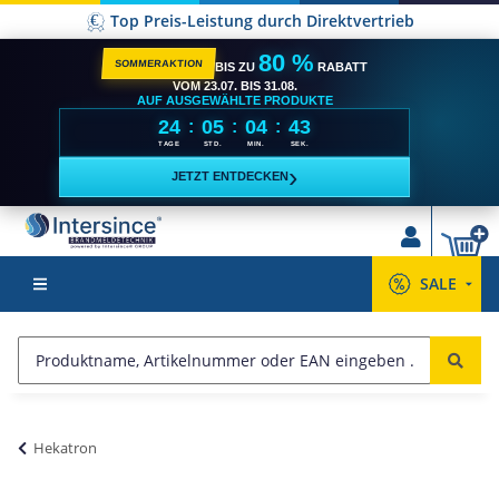
Top Preis-Leistung durch Direktvertrieb
80 %
SOMMERAKTION
BIS ZU
RABATT
VOM 23.07. BIS 31.08.
AUF AUSGEWÄHLTE PRODUKTE
24
05
04
43
:
:
:
TAGE
STD.
MIN.
SEK.
›
JETZT ENTDECKEN
SALE
Hekatron