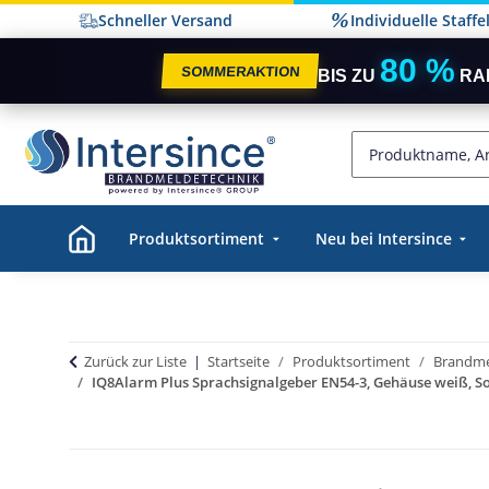
Schneller Versand
Individuelle Staff
80 %
SOMMERAKTION
BIS ZU
RA
Produktsortiment
Neu bei Intersince
Zurück zur Liste
Startseite
Produktsortiment
Brandme
IQ8Alarm Plus Sprachsignalgeber EN54-3, Gehäuse weiß, 