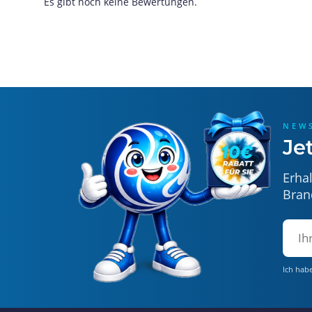
Es gibt noch keine Bewertungen.
NEW
Je
Erha
Bran
Ich hab