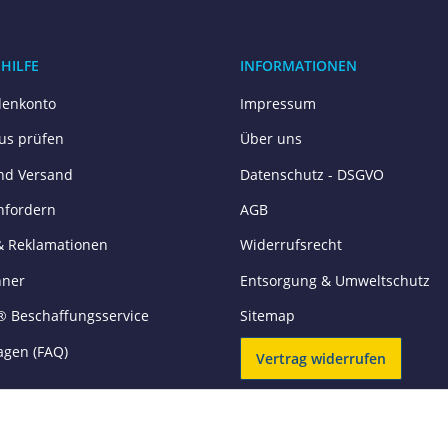
 HILFE
INFORMATIONEN
enkonto
Impressum
tus prüfen
Über uns
nd Versand
Datenschutz - DSGVO
nfordern
AGB
& Reklamationen
Widerrufsrecht
hner
Entsorgung & Umweltschutz
® Beschaffungsservice
Sitemap
agen (FAQ)
Vertrag widerrufen