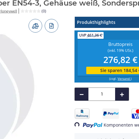
ber EN54-3, Gehäuse weiß, Sondersp
Honeywell
(0)
Produkthighlights
UVP
461,36 €
Bruttopreis
(inkl. 19% USt.)
276,82 €
Sie sparen 184,54 
(zzgl.
Versand
)
Komponenten wer
Loading...