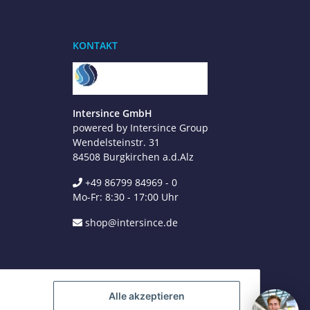
Benötigen Sie Hilfe?
Wir sind gerne für Sie da
KONTAKT
Jetzt anrufen
+49 8679 984969 - 0
werktags Mo–Fr 8:30–17:00 Uhr
Intersince GmbH
powered by Intersince Group
WhatsApp
+49 162 5669885
Wendelsteinstr. 31
84508 Burgkirchen a.d.Alz
+49 86799 84969 - 0
E-Mail schreiben
Mo-Fr: 8:30 - 17:00 Uhr
shop@intersince.de
shop@intersince.de
Webseite besuchen
www.intersince-group.de
Alle akzeptieren