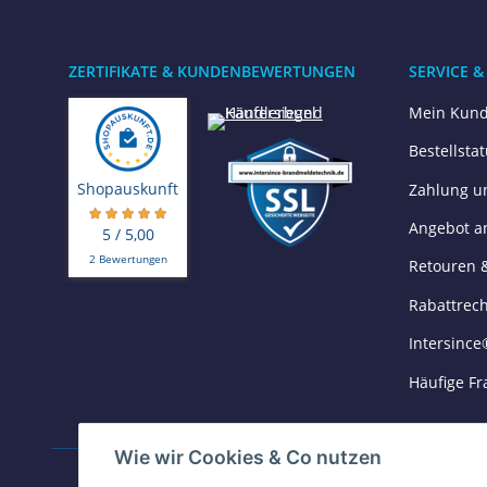
ZERTIFIKATE & KUNDENBEWERTUNGEN
SERVICE &
Mein Kund
Bestellsta
Shopauskunft
Zahlung u
Angebot a
5 / 5,00
2 Bewertungen
Retouren 
Rabattrec
Intersince
Häufige Fr
Wie wir Cookies & Co nutzen