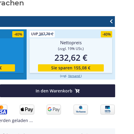
rachen
UVP
387,70 €
-
40%
-
40%
Nettopreis
(zzgl. 19% USt.)
232,62 €
€
Sie sparen 155,08 €
(zzgl.
Versand
)
In den Warenkorb
den geladen ...