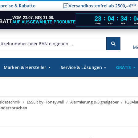
elpreise & Rabatte
Versandkostenfrei ab 2500,- €**
23
04
34
0
VOM 23.07. BIS 31.08.
:
:
:
BATT
AUF AUSGEWÄHLTE PRODUKTE
TAGE
STD.
MIN.
SE
Me
Marken & Hersteller
Service & Lösungen
GRATIS
ldetechnik
ESSER by Honeywell
Alarmierung & Signalgeber
IQ8Ala
Sondersprachen