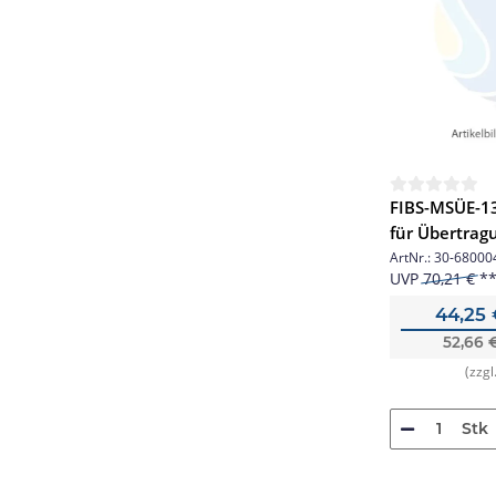
FIBS-MSÜE-1
für Übertrag
ArtNr.:
30-68000
UVP
70,21 €
44,25
52,66 
(zzgl
Stk