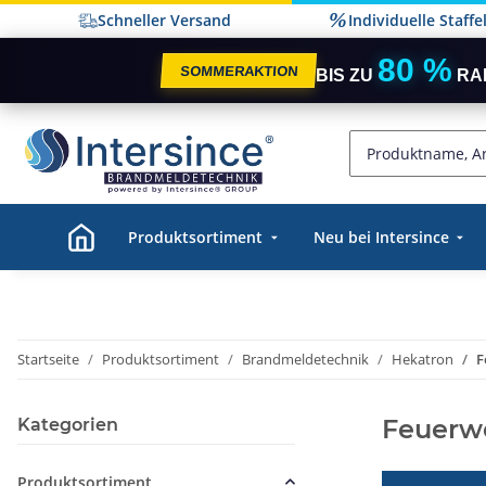
Schneller Versand
Individuelle Staff
80 %
SOMMERAKTION
BIS ZU
RA
Produktsortiment
Neu bei Intersince
Startseite
Produktsortiment
Brandmeldetechnik
Hekatron
F
Feuerwe
Kategorien
Produktsortiment