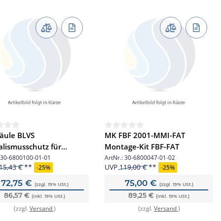
äule BLVS
MK FBF 2001-MMI-FAT
lismusschutz für
Montage-Kit FBF-FAT
leuchte
30-6800100-01-01
ArtNr.:
30-6800047-01-02
15,43 €
UVP
119,00 €
-
25%
-
25%
72,75 €
75,00 €
(zzgl. 19% USt.)
(zzgl. 19% USt.)
86,57 €
89,25 €
(inkl. 19% USt.)
(inkl. 19% USt.)
(zzgl.
Versand
)
(zzgl.
Versand
)