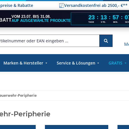
elpreise & Rabatte
Versandkostenfrei ab 2500,- €**
23
13
57
0
VOM 23.07. BIS 31.08.
:
:
:
BATT
AUF AUSGEWÄHLTE PRODUKTE
TAGE
STD.
MIN.
SE
Me
Marken & Hersteller
Service & Lösungen
GRATIS
euerwehr-Peripherie
hr-Peripherie