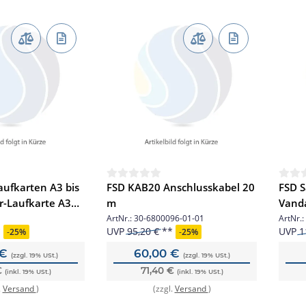
ufkarten A3 bis
FSD KAB20 Anschlusskabel 20
FSD S
-Laufkarte A3
m
Vanda
Blitz
ArtNr.:
30-6800096-01-01
ArtNr.:
UVP
95,20 €
UVP
1
-
25%
-
25%
 €
60,00 €
(zzgl. 19% USt.)
(zzgl. 19% USt.)
€
71,40 €
(inkl. 19% USt.)
(inkl. 19% USt.)
.
Versand
)
(zzgl.
Versand
)