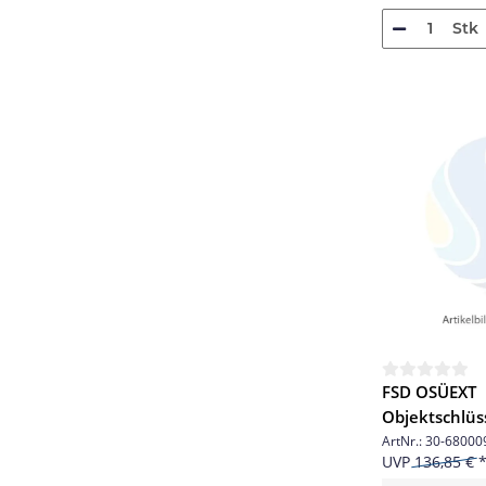
Stk
FSD OSÜEXT
Objektschlü
extern
ArtNr.:
30-68000
UVP
136,85 €