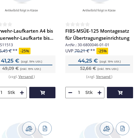
wehr-Laufkarten A4 bis
FIBS-MSÜE-125 Montagesatz
uerwehr-Laufkarte bis
für Übertragungseinrichtung
k.
S11513
ArtNr.:
30-6800046-01-01
5,45 €
UVP
70,21 €
-
25%
-
25%
41,25 €
44,25 €
(zzgl. 19% USt.)
(zzgl. 19% USt.)
49,09 €
52,66 €
(inkl. 19% USt.)
(inkl. 19% USt.)
(zzgl.
Versand
)
(zzgl.
Versand
)
Stk
Stk