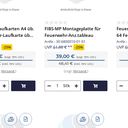
ufkarten A4 üb.
FIBS-MP Montageplatte für
Feuer
-Laufkarte über
Feuerwehr-Anz.tableau
64 Fe
64 St
ArtNr.:
30-6800010-01-01
ArtNr.:
UVP
61,88 €
UVP
6
-
25%
-
25%
 €
39,00 €
(zzgl. 19% USt.)
(zzgl. 19% USt.)
€
46,41 €
(inkl. 19% USt.)
(inkl. 19% USt.)
.
Versand
)
(zzgl.
Versand
)
Stk