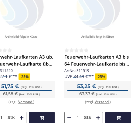
wehr-Laufkarten A3 üb.
Feuerwehr-Laufkarten A3 bis
uerwehr-Laufkarte über
64 Feuerwehr-Laufkarte bis
k.
64 Stk.
S11520
ArtNr.:
S11519
2,11 €
UVP
84,49 €
-
25%
-
25%
51,75 €
53,25 €
(zzgl. 19% USt.)
(zzgl. 19% USt.)
61,58 €
63,37 €
(inkl. 19% USt.)
(inkl. 19% USt.)
(zzgl.
Versand
)
(zzgl.
Versand
)
Stk
Stk