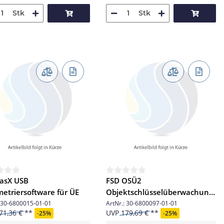
Stk
Stk
asX USB
FSD OSÜ2
etriersoftware für ÜE
Objektschlüsselüberwachung
x2
30-6800015-01-01
ArtNr.:
30-6800097-01-01
71,36 €
UVP
179,69 €
-
25%
-
25%