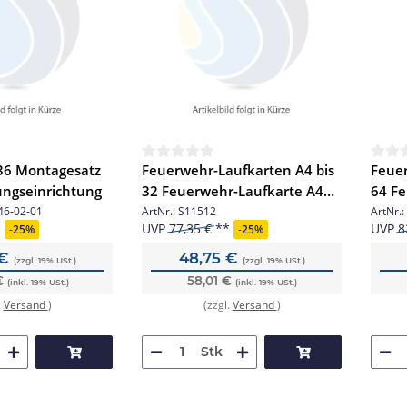
36 Montagesatz
Feuerwehr-Laufkarten A4 bis
Feuer
ungseinrichtung
32 Feuerwehr-Laufkarte A4
64 Fe
bis 32Stk.
64 St
46-02-01
ArtNr.:
S11512
ArtNr.:
UVP
77,35 €
UVP
8
-
25%
-
25%
 €
48,75 €
(zzgl. 19% USt.)
(zzgl. 19% USt.)
€
58,01 €
(inkl. 19% USt.)
(inkl. 19% USt.)
.
Versand
)
(zzgl.
Versand
)
Stk