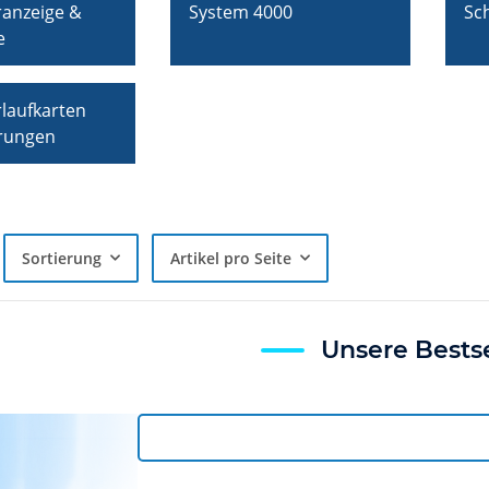
anzeige &
System 4000
Sc
e
laufkarten
rungen
Sortierung
Artikel pro Seite
Unsere Bestse