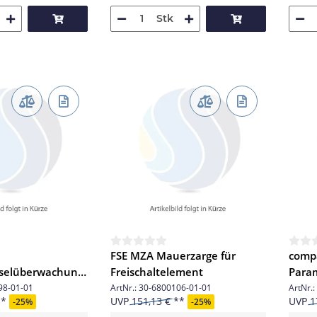
Stk
FSE MZA Mauerzarge für
comp
sselüberwachung
Freischaltelement
Param
98-01-01
ArtNr.:
30-6800106-01-01
ArtNr.:
UVP
151,13 €
UVP
1
-
25%
-
25%