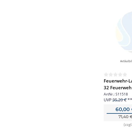
Feuerwehr-La
32 Feuerwehr
bis 32Stk.
ArtNr.:
S11518
UVP
95,20 €
60,00
71,40 
(zzgl