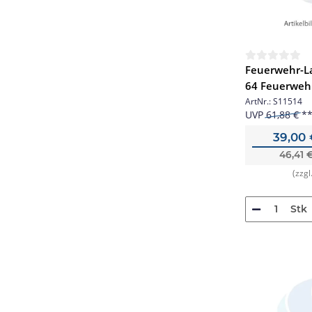
Feuerwehr-La
64 Feuerwehr
64 Stk.
ArtNr.:
S11514
UVP
61,88 €
39,00
46,41 
(zzgl
Stk