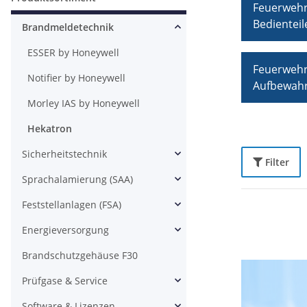
Feuerwehr
Bedienteil
Brandmeldetechnik
ESSER by Honeywell
Feuerwehr
Notifier by Honeywell
Aufbewah
Morley IAS by Honeywell
Hekatron
Sicherheitstechnik
Filter
Sprachalamierung (SAA)
Feststellanlagen (FSA)
Energieversorgung
Brandschutzgehäuse F30
Prüfgase & Service
Software & Lizenzen